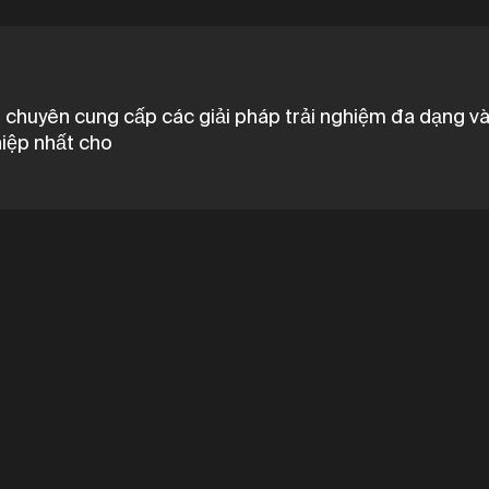
u chuyên cung cấp các giải pháp trải nghiệm đa dạng v