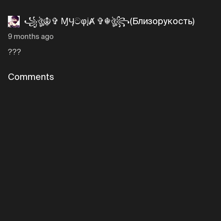
꧁ঔৣ☬✞ ⱮӋටφįȺ ✞☬ঔৣ꧂(Близорукость)
9 months ago
???
Comments