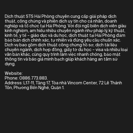
Dịch thuật STS Hải Phòng chuyên cung cấp giải pháp dịch
thuật, công chứng và phiên dịch uy tín cho cá nhân, doanh
nghiệp và tổ chức tại Hải Phòng. Với đội ngũ biên dịch viên giàu
kinh nghiệm, am hiểu nhiều chuyên ngành như pháp lý, kỹ thuật,
kinh tế, y tế – giáo dục và du học, dịch thuật tại Hải Phòng đảm
bảo bản dịch chính xác, tự nhiên và đúng yêu cầu chuẩn xác.
Dịch vụ bao gồm dịch thuật công chứng hồ sơ, dịch tài liệu
chuyên ngành, dịch hợp đồng, giấy tờ du học – visa và nhiều loại
văn bản khác, cùng quy trình làm việc nhanh chóng, bảo mật
thông tin và báo giá minh bạch giúp khách hàng an tâm sử
dụng.
Website:
Phone: 0886.773.883.
Address: L17-11, Tầng 17, Tòa nhà Vincom Center, 72 Lê Thánh