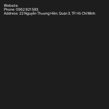
Website:
Phone: 0962 821 583.